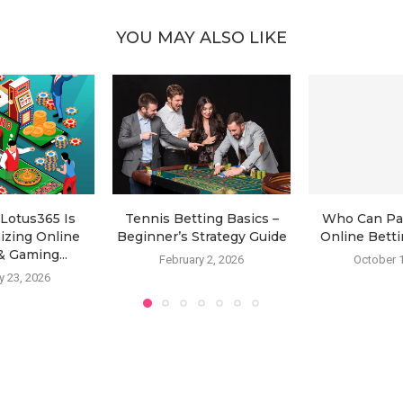
YOU MAY ALSO LIKE
otus365 Is
Tennis Betting Basics –
Who Can Par
izing Online
Beginner’s Strategy Guide
Online Betti
& Gaming...
February 2, 2026
October 
y 23, 2026