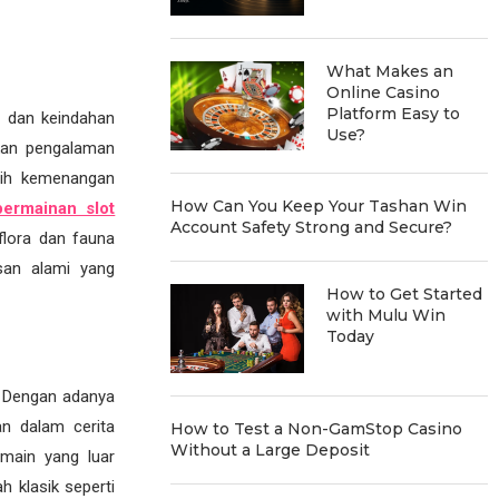
What Makes an
Online Casino
Platform Easy to
m dan keindahan
Use?
ikan pengalaman
aih kemenangan
How Can You Keep Your Tashan Win
permainan slot
Account Safety Strong and Secure?
lora dan fauna
san alami yang
How to Get Started
with Mulu Win
Today
. Dengan adanya
an dalam cerita
How to Test a Non-GamStop Casino
Without a Large Deposit
main yang luar
h klasik seperti