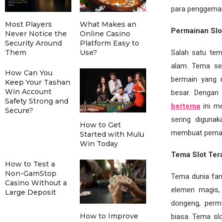
para penggemar 
Most Players
What Makes an
Permainan Slo
Never Notice the
Online Casino
Security Around
Platform Easy to
Them
Use?
Salah satu tem
alam. Tema sep
How Can You
bermain yang 
Keep Your Tashan
Win Account
besar. Dengan
Safety Strong and
bertema
ini m
Secure?
sering diguna
How to Get
membuat pemain
Started with Mulu
Win Today
Tema Slot Ter
How to Test a
Non-GamStop
Tema dunia fan
Casino Without a
elemen magis, 
Large Deposit
dongeng, perm
How to Improve
biasa. Tema slo