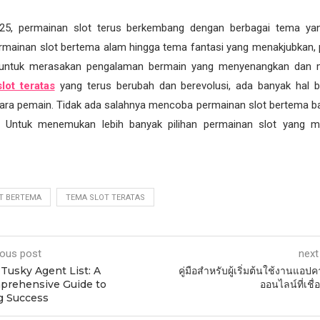
25, permainan slot terus berkembang dengan berbagai tema ya
permainan slot bertema alam hingga tema fantasi yang menakjubkan,
n untuk merasakan pengalaman bermain yang menyenangkan dan 
lot teratas
yang terus berubah dan berevolusi, ada banyak hal 
para pemain. Tidak ada salahnya mencoba permainan slot bertema ba
. Untuk menemukan lebih banyak pilihan permainan slot yang me
T BERTEMA
TEMA SLOT TERATAS
ious post
next
Tusky Agent List: A
คู่มือสำหรับผู้เริ่มต้นใช้งานแอป
prehensive Guide to
ออนไลน์ที่เชื่อ
g Success