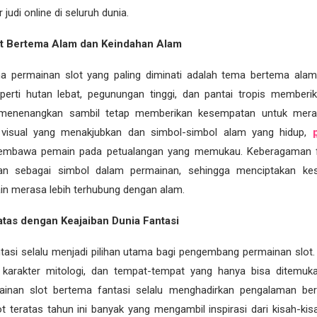
judi online di seluruh dunia.
t Bertema Alam dan Keindahan Alam
a permainan slot yang paling diminati adalah tema bertema ala
erti hutan lebat, pegunungan tinggi, dan pantai tropis member
menenangkan sambil tetap memberikan kesempatan untuk mer
 visual yang menakjubkan dan simbol-simbol alam yang hidup,
embawa pemain pada petualangan yang memukau. Keberagaman f
kan sebagai simbol dalam permainan, sehingga menciptakan ke
 merasa lebih terhubung dengan alam.
atas dengan Keajaiban Dunia Fantasi
tasi selalu menjadi pilihan utama bagi pengembang permainan slot
karakter mitologi, dan tempat-tempat yang hanya bisa ditemuk
ainan slot bertema fantasi selalu menghadirkan pengalaman ber
t teratas tahun ini banyak yang mengambil inspirasi dari kisah-kisa