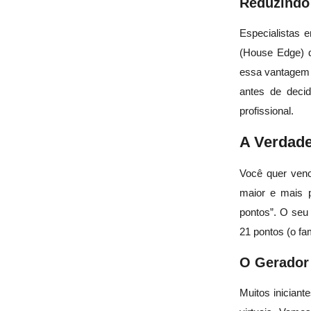
Reduzindo
Especialistas 
(House Edge) d
essa vantagem 
antes de decid
profissional.
A Verdad
Você quer ven
maior e mais p
pontos”. O seu 
21 pontos (o fa
O Gerador
Muitos inician