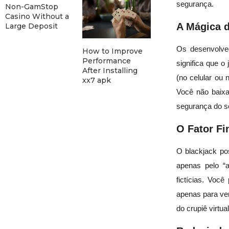
segurança.
Non-GamStop
Casino Without a
A Mágica 
Large Deposit
Os desenvolved
How to Improve
Performance
significa que o
After Installing
(no celular ou
xx7 apk
Você não baixa
segurança do se
O Fator Fi
O blackjack po
apenas pelo “a
fictícias. Voc
apenas para ver
do crupiê virtu