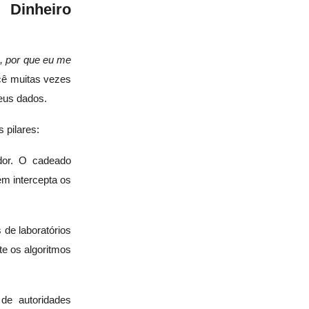
Dinheiro
o, por que eu me
cê muitas vezes
eus dados.
s pilares:
dor. O cadeado
ém intercepta os
 de laboratórios
te os algoritmos
de autoridades