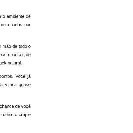
m o ambiente de
uro criadas por
r mão de todo o
suas chances de
ck natural.
ontos. Você já
 vitória quase
 chance de você
e deixe o crupiê