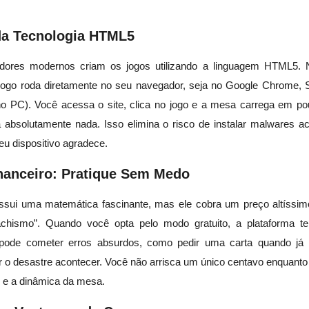
da Tecnologia HTML5
ores modernos criam os jogos utilizando a linguagem HTML5. N
 jogo roda diretamente no seu navegador, seja no Google Chrome, S
 no PC). Você acessa o site, clica no jogo e a mesa carrega em p
 absolutamente nada. Isso elimina o risco de instalar malwares ac
u dispositivo agradece.
nanceiro: Pratique Sem Medo
ssui uma matemática fascinante, mas ele cobra um preço altíssi
chismo”. Quando você opta pelo modo gratuito, a plataforma te
ê pode cometer erros absurdos, como pedir uma carta quando já
 o desastre acontecer. Você não arrisca um único centavo enquanto
al e a dinâmica da mesa.