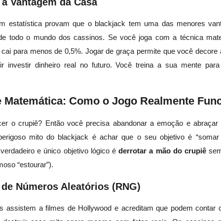
 a Vantagem da Casa
em estatística provam que o blackjack tem uma das menores va
e todo o mundo dos cassinos. Se você joga com a técnica mate
cai para menos de 0,5%. Jogar de graça permite que você decore a
ir investir dinheiro real no futuro. Você treina a sua mente pa
e Matemática: Como o Jogo Realmente Fun
cer o crupiê? Então você precisa abandonar a emoção e abraçar
erigoso mito do blackjack é achar que o seu objetivo é “soma
verdadeiro e único objetivo lógico é
derrotar a mão do crupiê
sem 
moso “estourar”).
 de Números Aleatórios (RNG)
tes assistem a filmes de Hollywood e acreditam que podem contar 