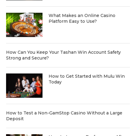
What Makes an Online Casino
Platform Easy to Use?
How Can You Keep Your Tashan Win Account Safety
Strong and Secure?
How to Get Started with Mulu Win
Today
How to Test a Non-GamStop Casino Without a Large
Deposit