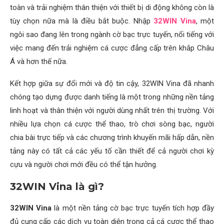
toàn và trải nghiệm thân thiện với thiết bị di động không còn là
tùy chọn nữa mà là điều bắt buộc. Nhập
32WIN Vina
, một
ngôi sao đang lên trong ngành cờ bạc trực tuyến, nổi tiếng với
việc mang đến trải nghiệm cá cược đẳng cấp trên khắp Châu
Á và hơn thế nữa.
Kết hợp giữa sự đổi mới và độ tin cậy, 32WIN Vina đã nhanh
chóng tạo dựng được danh tiếng là một trong những nền tảng
linh hoạt và thân thiện với người dùng nhất trên thị trường. Với
nhiều lựa chọn cá cược thể thao, trò chơi sòng bạc, người
chia bài trực tiếp và các chương trình khuyến mãi hấp dẫn, nền
tảng này có tất cả các yếu tố cần thiết để cả người chơi kỳ
cựu và người chơi mới đều có thể tận hưởng.
32WIN Vina là gì?
32WIN Vina
là một nền tảng cờ bạc trực tuyến tích hợp đầy
đủ cung cấp các dịch vụ toàn diện trong cả cá cược thể thao