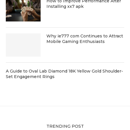
How to Improve Performance After
Installing xx7 apk
Why ie777 com Continues to Attract
Mobile Gaming Enthusiasts
A Guide to Oval Lab Diamond 18K Yellow Gold Shoulder-
Set Engagement Rings
TRENDING POST