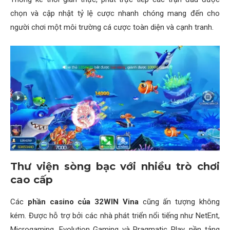
chọn và cập nhật tỷ lệ cược nhanh chóng mang đến cho
người chơi một môi trường cá cược toàn diện và cạnh tranh.
Thư viện sòng bạc với nhiều trò chơi
cao cấp
Các
phần casino của 32WIN Vina
cũng ấn tượng không
kém. Được hỗ trợ bởi các nhà phát triển nổi tiếng như NetEnt,
Microgaming, Evolution Gaming và Pragmatic Play, nền tảng