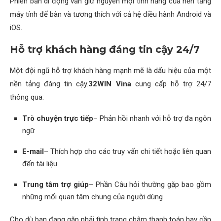
Phiên bản di động vẫn giữ nguyên mọi tính năng của nền tảng
máy tính để bàn và tương thích với cả hệ điều hành Android và
iOS.
Hỗ trợ khách hàng đáng tin cậy 24/7
Một đội ngũ hỗ trợ khách hàng mạnh mẽ là dấu hiệu của một
nền tảng đáng tin cậy.
32WIN Vina
cung cấp hỗ trợ 24/7
thông qua:
Trò chuyện trực tiếp
– Phản hồi nhanh với hỗ trợ đa ngôn
ngữ
E-mail
– Thích hợp cho các truy vấn chi tiết hoặc liên quan
đến tài liệu
Trung tâm trợ giúp
– Phần Câu hỏi thường gặp bao gồm
những mối quan tâm chung của người dùng
Cho dù bạn đang gặp phải tình trạng chậm thanh toán hay cần