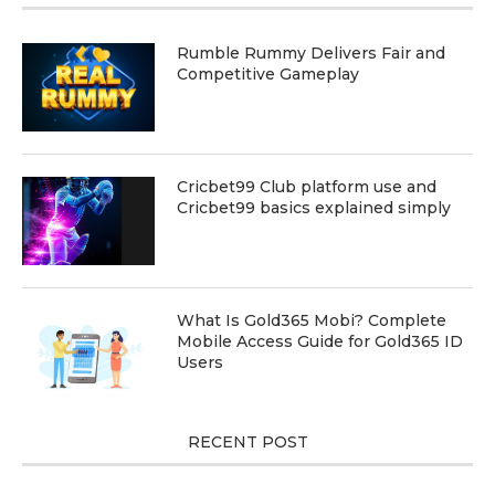
Rumble Rummy Delivers Fair and
Competitive Gameplay
Cricbet99 Club platform use and
Cricbet99 basics explained simply
What Is Gold365 Mobi? Complete
Mobile Access Guide for Gold365 ID
Users
RECENT POST