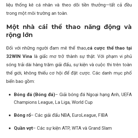
liệu thống kê cá nhân và theo dõi tiền thưởng—tất cả đều
trong một môi trường an toàn.
Một nhà cái thể thao năng động và
rộng lớn
Đối với những người đam mê thể thao,
cá cược thể thao tại
32WIN Vina
là giấc mơ trở thành sự thật. Với phạm vi phủ
sóng trải dài hàng trăm giải đấu, sự kiện và cuộc thi trên toàn
thế giới, không thiếu cơ hội để đặt cược. Các danh mục phổ
biến bao gồm:
Bóng đá (Bóng đá)
– Giải bóng đá Ngoại hạng Anh, UEFA
Champions League, La Liga, World Cup
Bóng rổ
– Các giải đấu NBA, EuroLeague, FIBA
Quần vợt
– Các sự kiện ATP, WTA và Grand Slam