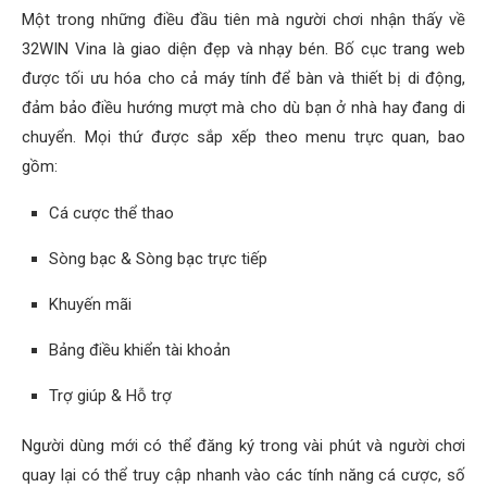
Một trong những điều đầu tiên mà người chơi nhận thấy về
32WIN Vina là giao diện đẹp và nhạy bén. Bố cục trang web
được tối ưu hóa cho cả máy tính để bàn và thiết bị di động,
đảm bảo điều hướng mượt mà cho dù bạn ở nhà hay đang di
chuyển. Mọi thứ được sắp xếp theo menu trực quan, bao
gồm:
Cá cược thể thao
Sòng bạc & Sòng bạc trực tiếp
Khuyến mãi
Bảng điều khiển tài khoản
Trợ giúp & Hỗ trợ
Người dùng mới có thể đăng ký trong vài phút và người chơi
quay lại có thể truy cập nhanh vào các tính năng cá cược, số